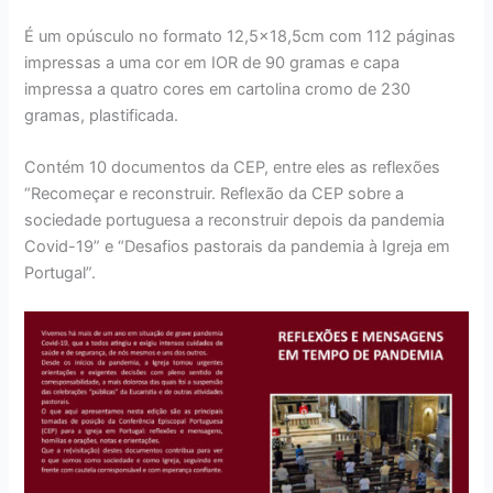
É um opúsculo no formato 12,5×18,5cm com 112 páginas
impressas a uma cor em IOR de 90 gramas e capa
impressa a quatro cores em cartolina cromo de 230
gramas, plastificada.
Contém 10 documentos da CEP, entre eles as reflexões
“Recomeçar e reconstruir. Reflexão da CEP sobre a
sociedade portuguesa a reconstruir depois da pandemia
Covid-19” e “Desafios pastorais da pandemia à Igreja em
Portugal”.