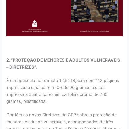
2. “PROTEÇÃO DE MENORES E ADULTOS VULNERÁVEIS
– DIRETRIZES”
.
É um opúsculo no formato 12,5×18,5cm com 112 páginas
impressas a uma cor em IOR de 90 gramas e capa
impressa a quatro cores em cartolina cromo de 230
gramas, plastificada.
Contém as novas Diretrizes da CEP sobre a proteção de
menores e adultos vulneráveis, acompanhadas de três
anexos, documentos da Santa Sé que são parte integrante