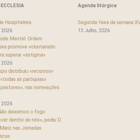
 ECCLESIA
Agenda litúrgica
e Hospitaleira
Segunda-feira da semana X
, 2026
13 Julho, 2026
aúde Mental: Ordem
eira promove voluntariado
ra superar «estigma»
, 2026
spo distribuiu «recursos»
 «todas as paróquias»
pastores», nas nomeações
, 2026
Não deixemos o fogo
cer dentro de nós», pediu D.
Mariz nas Jornadas
icas