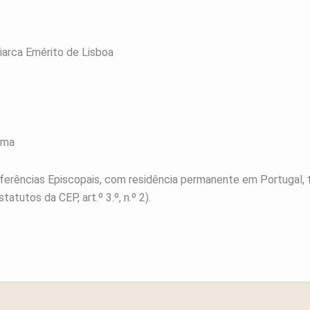
arca Emérito de Lisboa
tima
nferências Episcopais, com residência permanente em Portugal,
atutos da CEP, art.º 3.º, n.º 2).