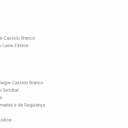
re-Castelo Branco
 Leiria-Fátima
talegre-Castelo Branco
de Setúbal
go
Armadas e de Segurança
Lisboa