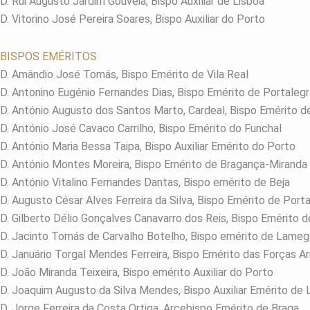
D. Rui Augusto Jardim Gouveia, Bispo Auxiliar de Lisboa
D. Vitorino José Pereira Soares, Bispo Auxiliar do Porto
BISPOS EMÉRITOS
D. Amândio José Tomás, Bispo Emérito de Vila Real
D. Antonino Eugénio Fernandes Dias, Bispo Emérito de Portaleg
D. António Augusto dos Santos Marto, Cardeal, Bispo Emérito de
D. António José Cavaco Carrilho, Bispo Emérito do Funchal
D. António Maria Bessa Taipa, Bispo Auxiliar Emérito do Porto
D. António Montes Moreira, Bispo Emérito de Bragança-Miranda
D. António Vitalino Fernandes Dantas, Bispo emérito de Beja
D. Augusto César Alves Ferreira da Silva, Bispo Emérito de Por
D. Gilberto Délio Gonçalves Canavarro dos Reis, Bispo Emérito 
D. Jacinto Tomás de Carvalho Botelho, Bispo emérito de Lame
D. Januário Torgal Mendes Ferreira, Bispo Emérito das Forças 
D. João Miranda Teixeira, Bispo emérito Auxiliar do Porto
D. Joaquim Augusto da Silva Mendes, Bispo Auxiliar Emérito de 
D. Jorge Ferreira da Costa Ortiga, Arcebispo Emérito de Braga