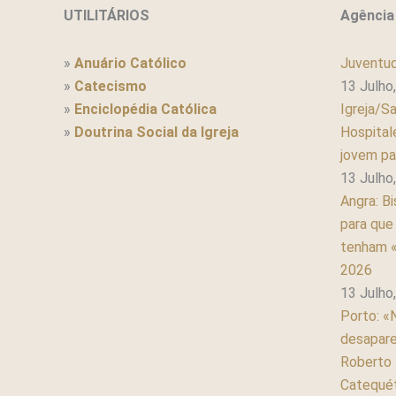
UTILITÁRIOS
Agência
»
Anuário Católico
Juventud
»
Catecismo
13 Julho
»
Enciclopédia Católica
Igreja/S
»
Doutrina Social da Igreja
Hospital
jovem pa
13 Julho
Angra: Bi
para que
tenham «
2026
13 Julho
Porto: «
desapare
Roberto 
Catequét