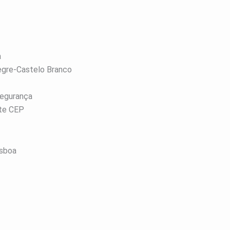
a
egre-Castelo Branco
Segurança
nte CEP
isboa