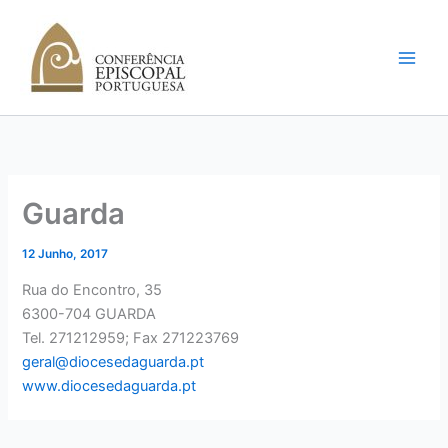
Skip
to
content
Guarda
12 Junho, 2017
Rua do Encontro, 35
6300-704 GUARDA
Tel. 271212959; Fax 271223769
geral@diocesedaguarda.pt
www.diocesedaguarda.pt