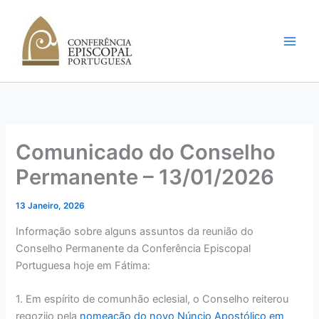
Skip
to
content
Comunicado do Conselho
Permanente – 13/01/2026
13 Janeiro, 2026
Informação sobre alguns assuntos da reunião do
Conselho Permanente da Conferência Episcopal
Portuguesa hoje em Fátima:
1. Em espírito de comunhão eclesial, o Conselho reiterou
regozijo pela
nomeação do novo Núncio Apostólico em